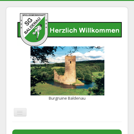
Burgruine Baldenau
Navigation
an/aus
Home