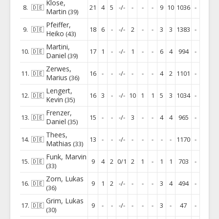
Klose
,
8.
🇩🇪
21
4
5
-/-
-
-
-
9
10
1036
-
Martin
(39)
Pfeiffer
,
9.
🇩🇪
18
6
-
-/-
2
-
-
3
3
1383
-
Heiko
(43)
Martini
,
10.
🇩🇪
17
1
-
-/-
1
-
-
6
4
994
-
Daniel
(39)
Zerwes
,
11.
🇩🇪
16
-
-
-/-
-
-
-
4
2
1101
-
Marius
(36)
Lengert
,
12.
🇩🇪
16
3
-
-/-
10
1
1
5
3
1034
-
Kevin
(35)
Frenzer
,
13.
🇩🇪
15
-
-
-/-
3
-
-
4
4
965
-
Daniel
(35)
Thees
,
14.
🇩🇪
13
-
-
-/-
-
-
-
-
-
1170
-
Mathias
(33)
Funk
,
Marvin
15.
🇩🇪
9
4
2
0/1
2
1
-
1
1
703
-
(33)
Zorn
,
Lukas
16.
🇩🇪
9
1
2
-/-
-
-
-
3
4
494
-
(36)
Grim
,
Lukas
17.
🇩🇪
9
-
-
-/-
-
-
-
3
-
47
-
(30)