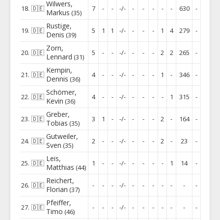
Wilwers
,
18.
🇩🇪
7
-
-
-/-
-
-
-
-
-
630
-
Markus
(35)
Rustige
,
19.
🇩🇪
5
1
1
-/-
-
-
-
1
4
279
-
Denis
(39)
Zorn
,
20.
🇩🇪
5
-
-
-/-
-
-
-
2
2
265
-
Lennard
(31)
Kempin
,
21.
🇩🇪
4
-
-
-/-
-
-
-
1
-
346
-
Dennis
(36)
Schömer
,
22.
🇩🇪
4
-
-
-/-
-
-
-
-
1
315
-
Kevin
(36)
Greber
,
23.
🇩🇪
3
1
-
-/-
-
-
-
2
-
164
-
Tobias
(35)
Gutweiler
,
24.
🇩🇪
2
-
-
-/-
-
-
-
2
-
23
-
Sven
(35)
Leis
,
25.
🇩🇪
1
-
-
-/-
-
-
-
-
1
14
-
Matthias
(44)
Reichert
,
26.
🇩🇪
-
-
-
-/-
-
-
-
-
-
-
-
Florian
(37)
Pfeiffer
,
27.
🇩🇪
-
-
-
-/-
-
-
-
-
-
-
-
Timo
(46)