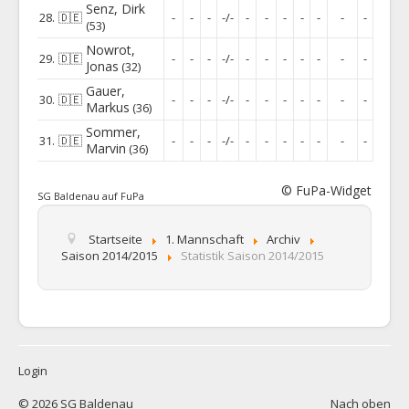
Senz
,
Dirk
28.
🇩🇪
-
-
-
-/-
-
-
-
-
-
-
-
(53)
Nowrot
,
29.
🇩🇪
-
-
-
-/-
-
-
-
-
-
-
-
Jonas
(32)
Gauer
,
30.
🇩🇪
-
-
-
-/-
-
-
-
-
-
-
-
Markus
(36)
Sommer
,
31.
🇩🇪
-
-
-
-/-
-
-
-
-
-
-
-
Marvin
(36)
© FuPa-Widget
SG Baldenau auf FuPa
Startseite
1. Mannschaft
Archiv
Saison 2014/2015
Statistik Saison 2014/2015
Login
© 2026 SG Baldenau
Nach oben