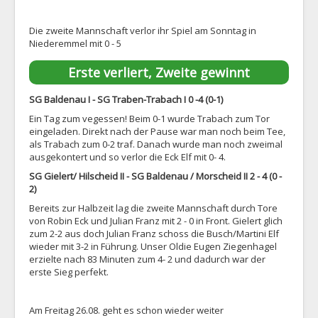
Die zweite Mannschaft verlor ihr Spiel am Sonntag in
Niederemmel mit 0 - 5
Erste verliert, Zweite gewinnt
SG Baldenau I - SG Traben-Trabach I 0 -4 (0-1)
Ein Tag zum vegessen! Beim 0-1 wurde Trabach zum Tor
eingeladen. Direkt nach der Pause war man noch beim Tee,
als Trabach zum 0-2 traf. Danach wurde man noch zweimal
ausgekontert und so verlor die Eck Elf mit 0- 4.
SG Gielert/ Hilscheid II - SG Baldenau / Morscheid II 2 - 4 (0 -
2)
Bereits zur Halbzeit lag die zweite Mannschaft durch Tore
von Robin Eck und Julian Franz mit 2 - 0 in Front. Gielert glich
zum 2-2 aus doch Julian Franz schoss die Busch/Martini Elf
wieder mit 3-2 in Führung. Unser Oldie Eugen Ziegenhagel
erzielte nach 83 Minuten zum 4- 2 und dadurch war der
erste Sieg perfekt.
Am Freitag 26.08. geht es schon wieder weiter