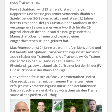
neue Trainer hinzu.
Kevin Schabbach wird 23 Jahre alt, ist wohnhaft in
Rapperath und seit Beginn seiner Seniorenlaufbahn als
Spieler bei der SG Baldenau aktiv und ist seit 1,5 Jahren
bereits Trainer bei der JFV Hunsrückhöhe Morbach. In der
vergangenen Saison war er verantwortlich für die C2-
Jugend, eher ab dieser Saison die neu gegründete A2-
Mannschaft übernommen und diese zu einer
eingeschworenen Truppe geformt hat.
Max Feuerecker ist 24 Jahre alt, wohnhaft in Monzelfeld und
hat bereits seit 6 Jahren Trainererfahrung und ist seit 2020
auch Inhaber der Trainerlizenz. Als Trainer, bzw. Co-Trainer
war er tätig in der D-Jugend in der Bezirks- und
Rheinlandliga, sowie aktuell als Co-Trainer bei der B1 der JFV
Hunsrückhöhe in der Rheinland-Liga.
Der Vorstand freut sich auf die Zusammenarbeit und ist
überzeugt, dass man mit dem neuen Trainerteam eine
erfolgreiche Vorbereitung und Rückrunde der laufenden
Saison absolvieren wird. Hierzu wünschen wir den Trainer,
sowie allen Spielern viel Erfolg!