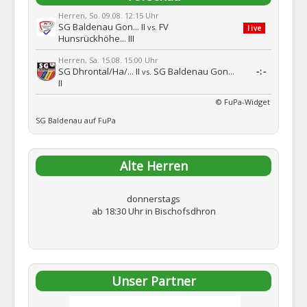
Herren, So. 09.08. 12:15 Uhr
SG Baldenau Gon... II
FV
vs.
live
Hunsrückhöhe... III
Herren, Sa. 15.08. 15:00 Uhr
SG Dhrontal/Ha/... II
SG Baldenau Gon...
-:-
vs.
II
© FuPa-Widget
SG Baldenau auf FuPa
Alte Herren
donnerstags
ab 18:30 Uhr in Bischofsdhron
Unser Partner