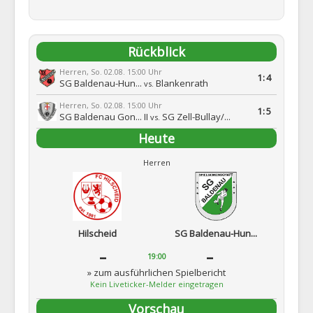
Rückblick
Herren, So. 02.08. 15:00 Uhr
1:4
SG Baldenau-Hun...
Blankenrath
vs.
Herren, So. 02.08. 15:00 Uhr
1:5
SG Baldenau Gon... II
SG Zell-Bullay/...
vs.
Heute
Herren
Hilscheid
SG Baldenau-Hun...
-
-
19:00
» zum ausführlichen Spielbericht
Kein Liveticker-Melder eingetragen
Vorschau