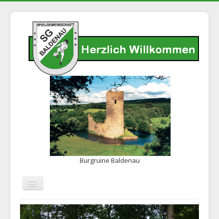
Burgruine Baldenau
Navigation
an/aus
Home