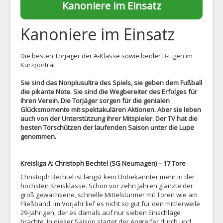
Kanoniere im Einsatz
1. Mannschaft
2. Mannschaft
Kanoniere im Einsatz
AH
Die besten Torjäger der A-Klasse sowie beider B-Ligen im
Statistiken
Kurzporträt
Die SG
Sie sind das Nonplusultra des Spiels, sie geben dem Fußball
die pikante Note. Sie sind die Wegbereiter des Erfolges für
Links
ihren Verein. Die Torjäger sorgen für die genialen
Glücksmomente mit spektakulären Aktionen. Aber sie leben
Neuigkeiten
auch von der Unterstützung ihrer Mitspieler. Der TV hat die
besten Torschützen der laufenden Saison unter die Lupe
Datenschutz
genommen.
Impressum
Kreisliga A: Christoph Bechtel (SG Neumagen) – 17 Tore
Christoph Bechtel ist längst kein Unbekannter mehr in der
höchsten Kreisklasse. Schon vor zehn Jahren glänzte der
groß gewachsene, schnelle Mittelstürmer mit Toren wie am
Fließband. Im Vorjahr lief es nicht so gut für den mittlerweile
29-Jährigen, der es damals auf nur sieben Einschläge
brachte. In dieser Saison startet der Angreifer durch und