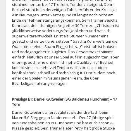
steht momentan bei 17 Treffern, Tendenz steigend. Denn
Bechtel steht beim derzeitigen Tabellenführer der Kreisliga
A in Neumagen unter Vertrag und ist längst noch nicht am
Ende der Fahnenstange angekommen. Sein Trainer Sascha
Kohr traut dem drahtigen Angreifer 30 Tore zu. „Christoph ist
glücklicherweise verletzungsfrei geblieben und hat sich
super weiterentwickelt. Er ist als Stürmer Nummer eins
gesetzt und derzeit unersetzbar.“ Sascha Kohr weiß um die
Qualitäten seines Sturm-Flaggschiffs. „Christoph ist Knipser
und Vorlagengeber in zugleich. Das Gesamtpaket stimmt
einfach. Natürlich ist unser Spiel auf ihn zugeschnitten, aber
er bringt auch eine unheimlich hohe Qualität mit.“ Bechtel
kommt stets mit sehr viel Tempo nach vorn, ist zudem
kopfballstark, schnell und technisch gut. Er ist zudem noch
einer der Spieler im Neumagener Team, die über
Bezirksligaerfahrung verfügen.
Kreisliga B I: Daniel Gutweiler (SG Baldenau Hundheim) – 17
Tore
Daniel Gutweiler traf erst zuletzt wieder dreifach beim
klaren 5:0-Sieg gegen Niederemmel II. Der 27-Jährige spielt
von Kindesbeinen an in Hundheim und hat auch schon A-
Klasse gespielt. Sein Trainer Peter Petry hält große Stücke