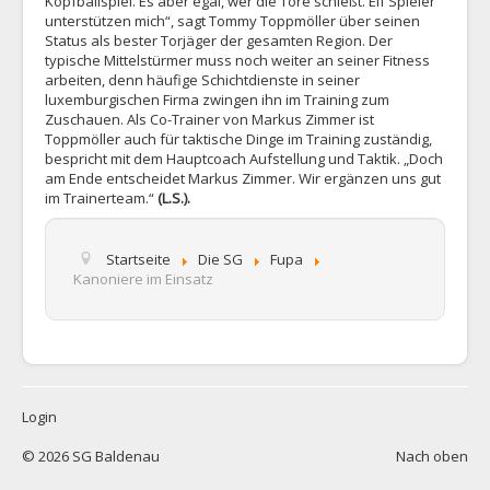
Kopfballspiel. Es aber egal, wer die Tore schießt. Elf Spieler
unterstützen mich“, sagt Tommy Toppmöller über seinen
Status als bester Torjäger der gesamten Region. Der
typische Mittelstürmer muss noch weiter an seiner Fitness
arbeiten, denn häufige Schichtdienste in seiner
luxemburgischen Firma zwingen ihn im Training zum
Zuschauen. Als Co-Trainer von Markus Zimmer ist
Toppmöller auch für taktische Dinge im Training zuständig,
bespricht mit dem Hauptcoach Aufstellung und Taktik. „Doch
am Ende entscheidet Markus Zimmer. Wir ergänzen uns gut
im Trainerteam.“
(L.S.).
Startseite
Die SG
Fupa
Kanoniere im Einsatz
Login
© 2026 SG Baldenau
Nach oben