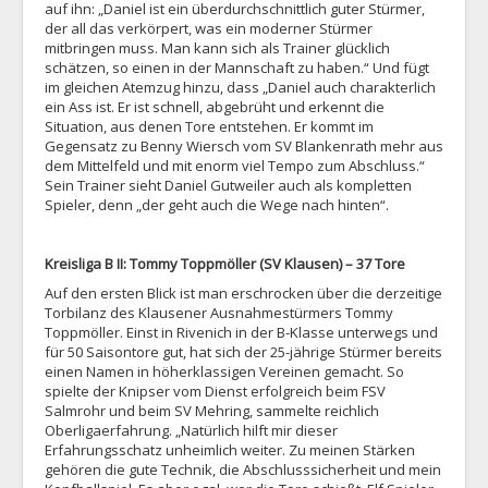
auf ihn: „Daniel ist ein überdurchschnittlich guter Stürmer,
der all das verkörpert, was ein moderner Stürmer
mitbringen muss. Man kann sich als Trainer glücklich
schätzen, so einen in der Mannschaft zu haben.“ Und fügt
im gleichen Atemzug hinzu, dass „Daniel auch charakterlich
ein Ass ist. Er ist schnell, abgebrüht und erkennt die
Situation, aus denen Tore entstehen. Er kommt im
Gegensatz zu Benny Wiersch vom SV Blankenrath mehr aus
dem Mittelfeld und mit enorm viel Tempo zum Abschluss.“
Sein Trainer sieht Daniel Gutweiler auch als kompletten
Spieler, denn „der geht auch die Wege nach hinten“.
Kreisliga B II: Tommy Toppmöller (SV Klausen) – 37 Tore
Auf den ersten Blick ist man erschrocken über die derzeitige
Torbilanz des Klausener Ausnahmestürmers Tommy
Toppmöller. Einst in Rivenich in der B-Klasse unterwegs und
für 50 Saisontore gut, hat sich der 25-jährige Stürmer bereits
einen Namen in höherklassigen Vereinen gemacht. So
spielte der Knipser vom Dienst erfolgreich beim FSV
Salmrohr und beim SV Mehring, sammelte reichlich
Oberligaerfahrung. „Natürlich hilft mir dieser
Erfahrungsschatz unheimlich weiter. Zu meinen Stärken
gehören die gute Technik, die Abschlusssicherheit und mein