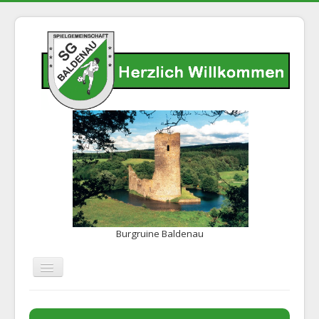
Burgruine Baldenau
Navigation
an/aus
Home