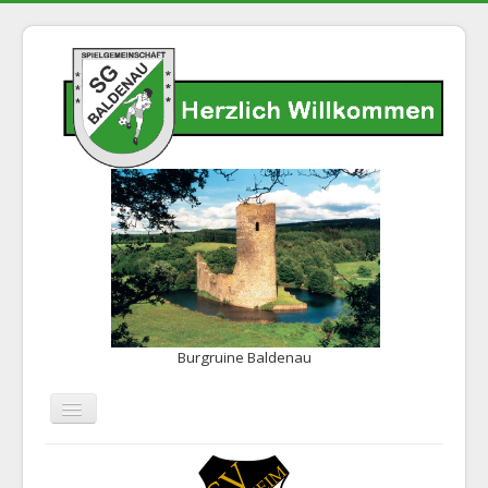
Burgruine Baldenau
Navigation
an/aus
Home