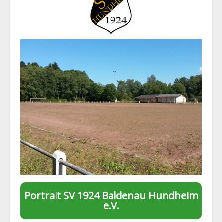
1. Mannschaft
2. Mannschaft
AH
Statistiken
Die SG
Links
Neuigkeiten
Datenschutz
Impressum
Portrait SV 1924 Baldenau Hundheim
e.V.