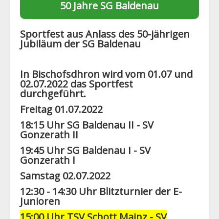
50 Jahre SG Baldenau
1. Mannschaft
2. Mannschaft
Sportfest aus Anlass des 50-jährigen
Jubiläum der SG Baldenau
AH
Statistiken
In Bischofsdhron wird vom 01.07 und
Die SG
02.07.2022 das Sportfest
durchgeführt.
Links
Freitag 01.07.2022
Neuigkeiten
18:15 Uhr SG Baldenau II - SV
Datenschutz
Gonzerath II
Impressum
19:45 Uhr SG Baldenau I - SV
Gonzerath I
Samstag 02.07.2022
12:30 - 14:30 Uhr Blitzturnier der E-
Junioren
15:00 Uhr TSV Schott Mainz - SV