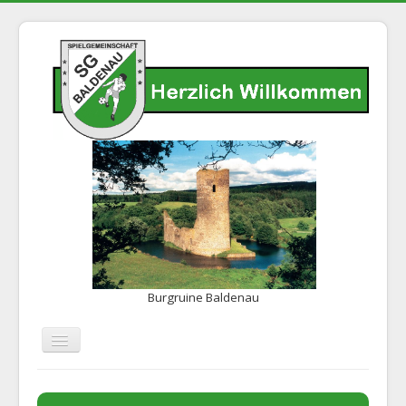
Burgruine Baldenau
Navigation
an/aus
Home