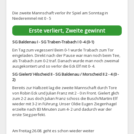
Die zweite Mannschaft verlor ihr Spiel am Sonntag in
Niederemmel mit 0 - 5
Erste verliert, Zweite gewinnt
SG Baldenau I - SG Traben-Trabach I 0 -4 (0-1)
Ein Tag zum vegessen! Beim 0-1 wurde Trabach zum Tor
eingeladen. Direkt nach der Pause war man noch beim Tee,
als Trabach zum 0-2 traf. Danach wurde man noch zweimal
ausgekontert und so verlor die Eck Elf mit 0- 4.
SG Gielert/ Hilscheid II - SG Baldenau / Morscheid II 2 - 4 (0 -
2)
Bereits zur Halbzeit lag die zweite Mannschaft durch Tore
von Robin Eck und Julian Franz mit 2 - 0 in Front. Gielert glich
zum 2-2 aus doch Julian Franz schoss die Busch/Martini Elf
wieder mit 3-2 in Führung. Unser Oldie Eugen Ziegenhagel
erzielte nach 83 Minuten zum 4- 2 und dadurch war der
erste Sieg perfekt.
Am Freitag 26.08. geht es schon wieder weiter