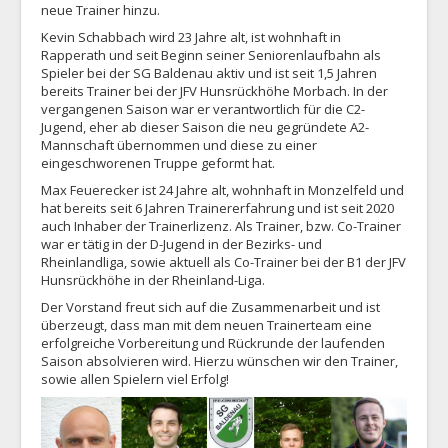
neue Trainer hinzu.
Kevin Schabbach wird 23 Jahre alt, ist wohnhaft in
Rapperath und seit Beginn seiner Seniorenlaufbahn als
Spieler bei der SG Baldenau aktiv und ist seit 1,5 Jahren
bereits Trainer bei der JFV Hunsrückhöhe Morbach. In der
vergangenen Saison war er verantwortlich für die C2-
Jugend, eher ab dieser Saison die neu gegründete A2-
Mannschaft übernommen und diese zu einer
eingeschworenen Truppe geformt hat.
Max Feuerecker ist 24 Jahre alt, wohnhaft in Monzelfeld und
hat bereits seit 6 Jahren Trainererfahrung und ist seit 2020
auch Inhaber der Trainerlizenz. Als Trainer, bzw. Co-Trainer
war er tätig in der D-Jugend in der Bezirks- und
Rheinlandliga, sowie aktuell als Co-Trainer bei der B1 der JFV
Hunsrückhöhe in der Rheinland-Liga.
Der Vorstand freut sich auf die Zusammenarbeit und ist
überzeugt, dass man mit dem neuen Trainerteam eine
erfolgreiche Vorbereitung und Rückrunde der laufenden
Saison absolvieren wird. Hierzu wünschen wir den Trainer,
sowie allen Spielern viel Erfolg!