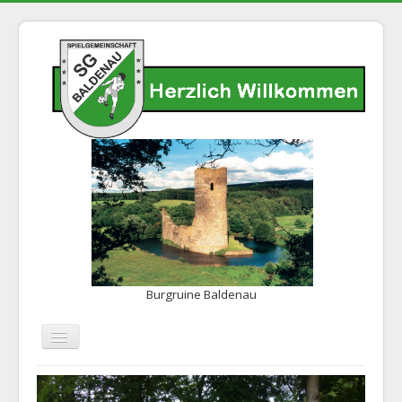
Burgruine Baldenau
Navigation
an/aus
Home