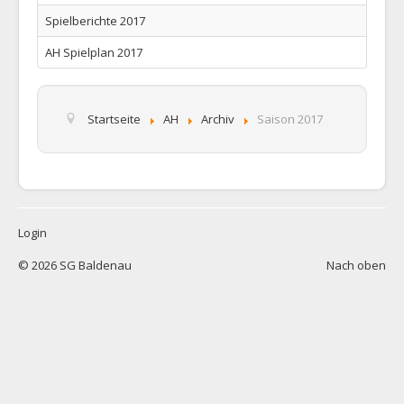
1. Mannschaft
Spielberichte 2017
2. Mannschaft
AH Spielplan 2017
AH
Statistiken
Startseite
AH
Archiv
Saison 2017
Die SG
Links
Neuigkeiten
Datenschutz
Login
Impressum
© 2026 SG Baldenau
Nach oben