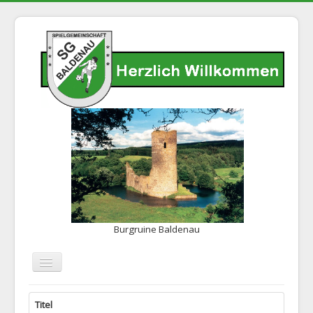
Burgruine Baldenau
Navigation
an/aus
Home
Titel