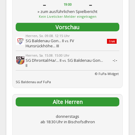
-
-
19:00
» zum ausführlichen Spielbericht
Kein Liveticker-Melder eingetragen
Vorschau
Herren, So. 09.08. 12:15 Uhr
SG Baldenau Gon... II
FV
vs.
live
Hunsrückhöhe... III
Herren, Sa. 15.08. 15:00 Uhr
SG Dhrontal/Ha/... II
SG Baldenau Gon...
-:-
vs.
II
© FuPa-Widget
SG Baldenau auf FuPa
Alte Herren
donnerstags
ab 18:30 Uhr in Bischofsdhron