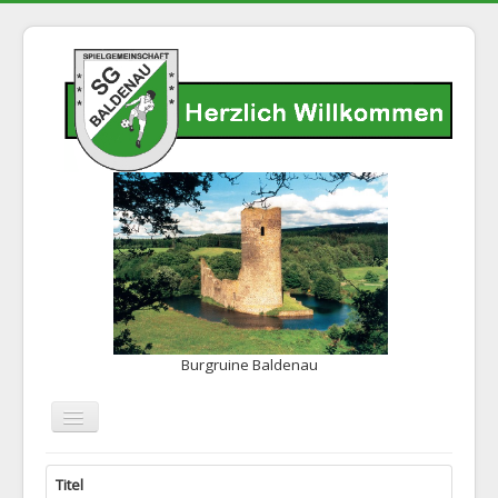
Burgruine Baldenau
Navigation
an/aus
Home
Titel