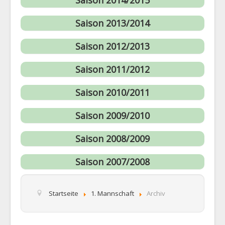
1. Mannschaft
Saison 2013/2014
2. Mannschaft
AH
Saison 2012/2013
Statistiken
Saison 2011/2012
Die SG
Saison 2010/2011
Links
Neuigkeiten
Saison 2009/2010
Datenschutz
Saison 2008/2009
Impressum
Saison 2007/2008
Startseite
1. Mannschaft
Archiv