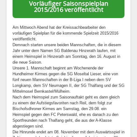
Vorläufiger Saisonspielplan
1. Mannschaft
2015/2016 veröffentlicht
2. Mannschaft
AH
Am Mittwoch Abend hat der Kreissachbearbeiter den
vorläufigen Spielplan für die kommende Spielzeit 2015/2016
Statistiken
veröffentlicht.
Demnach starten unsere beiden Mannschaften, die in diesem
Die SG
Jahr unter dem Namen SG Baldenau Hinzerath laufen, mit
einem Heimspiel in Hinzerath am Sonntag, den 16. August in
Links
die neue Saison.
Neuigkeiten
Unsere 1. Mannschaft beginnt am Wochenende der
Hundheimer Kirmes gegen die SG Moseltal Lieser, eine von
Datenschutz
fünf neuen Mannschaften in der B-Liga I neben dem SV
Longkamp, dem SV Neumagen II, der SG Thalfang und der SG
Impressum
Mittelmosel Bernkastel/Mülheim.
Nach dem Heimspiel zum Saisonauftakt geht es dann gleich
zu einem der Aufstiegsfavoriten nach Reil, dem folgt zur
Bischofsdhroner Kirmes am Samstag, den 29.08. ein
Heimspiel gegen den FC Peterswald, ehe es danach zu den
Sportfreunden nach Thalfang geht, die aus der A-Klasse
abgestiegen sind.
Die Hinrunde endet am 08. November mit dem Auswärtsspiel in