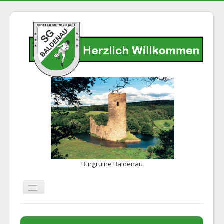
Burgruine Baldenau
Navigation
an/aus
Home