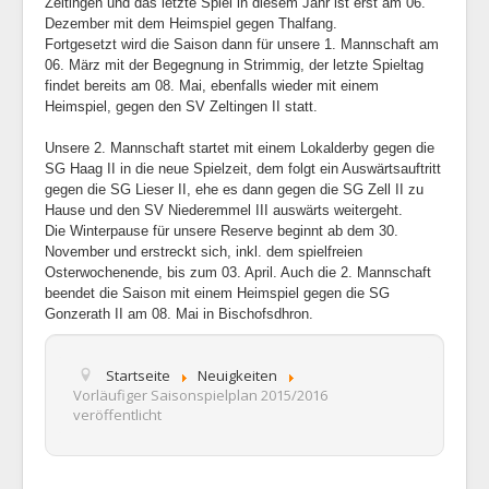
Zeltingen und das letzte Spiel in diesem Jahr ist erst am 06.
Dezember mit dem Heimspiel gegen Thalfang.
Fortgesetzt wird die Saison dann für unsere 1. Mannschaft am
06. März mit der Begegnung in Strimmig, der letzte Spieltag
findet bereits am 08. Mai, ebenfalls wieder mit einem
Heimspiel, gegen den SV Zeltingen II statt.
Unsere 2. Mannschaft startet mit einem Lokalderby gegen die
SG Haag II in die neue Spielzeit, dem folgt ein Auswärtsauftritt
gegen die SG Lieser II, ehe es dann gegen die SG Zell II zu
Hause und den SV Niederemmel III auswärts weitergeht.
Die Winterpause für unsere Reserve beginnt ab dem 30.
November und erstreckt sich, inkl. dem spielfreien
Osterwochenende, bis zum 03. April. Auch die 2. Mannschaft
beendet die Saison mit einem Heimspiel gegen die SG
Gonzerath II am 08. Mai in Bischofsdhron.
Startseite
Neuigkeiten
Vorläufiger Saisonspielplan 2015/2016
veröffentlicht